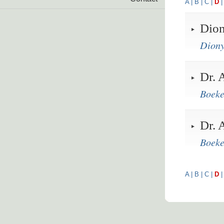
A
|
B
|
C
|
D
Dio
Diony
Dr. 
Boeke
Dr. 
Boeke
A
|
B
|
C
|
D