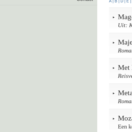
A
|
B
|
D
|
E
Mago
Uit: 
Maje
Roma
Met 
Reisv
Met
Roma
Moz
Een k