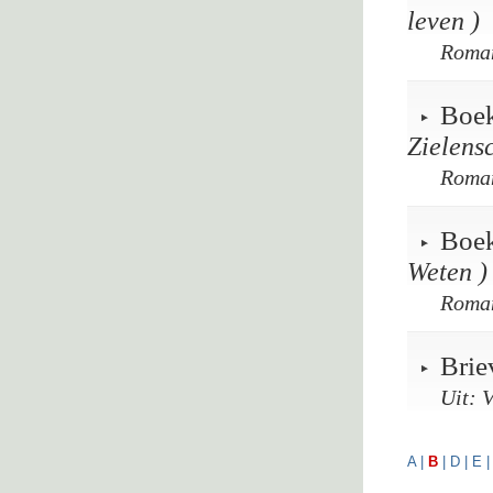
leven )
Roma
Boek
Zielens
Roma
Boek
Weten )
Roma
Brie
Uit: 
A
|
B
|
D
|
E