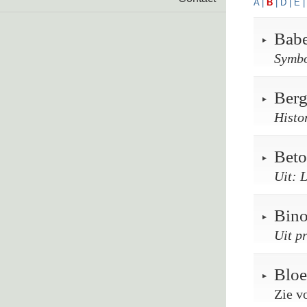
A
|
B
|
D
|
E
Babe
Symbo
Berg
Histo
Beto
Uit: 
Bino
Uit p
Blo
Zie vo