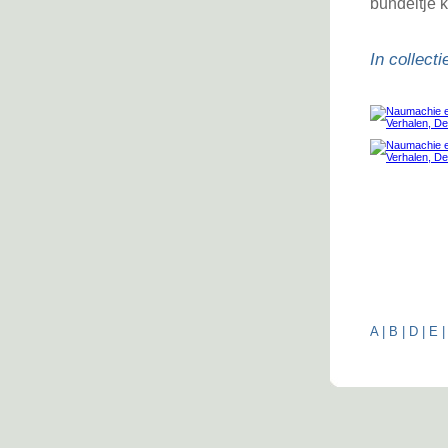
bundeltje k
In collecti
A
|
B
|
D
|
E