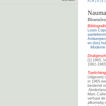
A
|
B
|
D
|
E
Naumac
Bloemlez
Bibliograf
Louis Cop
aantekenin
Antwerpen, 
en (los) hu
Moderne 
Drukgeschi
[1] 1965, 1
1961-1965
Toelichting
Uitgeverij 
in 1965 e
bestemd vo
-Nederland
Marc Calle
verhaal de 
afkomstig i