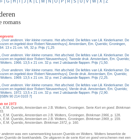
|
F
|
G
|
H
|
I
|
J
|
K
|
L
|
M
|
N
|
O
|
P
|
R
|
S
|
U
|
V
|
W
|
X
|
Z
deren
ne romans
 gegevens
,
Over anderen. Vier kleine romans
. Het afscheid. De liefdes van Lili. Kinderkamer. De
kozen en ingeleid door Robert Nieuwenhuys]. Amsterdam, Em. Querido; Groningen,
64. 13 x 21 cm. VII, 32 p. Prijs ƒ1,25
,
Over anderen. Vier kleine romans
. Het afscheid. De liefdes van Lili. Kinderkamer. De
kozen en ingeleid door Robert Nieuwenhuys]. Tweede druk. Amsterdam, Em. Querido;
Wolters. 1966. 13,5 x 21 cm. 32 p. met 2 uitslaande flappen. Prijs ƒ1,50.
,
Over anderen. Vier kleine romans
. Het afscheid. De liefdes van Lili. Kinderkamer. De
kozen en ingeleid door Robert Nieuwenhuys]. Derde druk. Amsterdam, Em. Querido;
Wolters. 1969. 13,5 x 21 cm. 32 p. met 2 uitslaande flappen. Prijs ƒ2,25.
,
Over anderen. Vier kleine romans
. Het afscheid. De liefdes van Lili. Kinderkamer. De
kozen en ingeleid door Robert Nieuwenhuys]. Vierde druk. Amsterdam, Em. Querido;
Wolters. 1972. 13,5 x 21 cm. 32 p. met 2 uitslaande flappen. Prijs ƒ2,90.
 [ISBN 90 214 0103 7]
s tot 1973
uk, E.M. Querido, Amsterdam en J.B. Wolters, Groningen. Serie
Kort en goed
.
Brinkman
83.
uk, E.M. Querido, Amsterdam en J.B. Wolters, Groningen.
Brinkman 1966
, p. 128.
uk, E.M. Querido, Amsterdam en J.B. Wolters, Groningen.
Brinkman 1969
, p. 159.
uk, E.M. Querido, Amsterdam.
Brinkman 1972
, p. 160.
 anderen
was een samenwerking tussen Querido en Wolters. Wolters bewerkte de
en Querido de boekhandels. De uitgaven in de serie
Kort en goed
verschenen met een