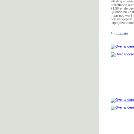
inleiding en éé
betreffende aut
ƒ1,50 en de der
Querido en kostt
maar nog wel in
ook aangepast. D
uitgegeven door
In collectie