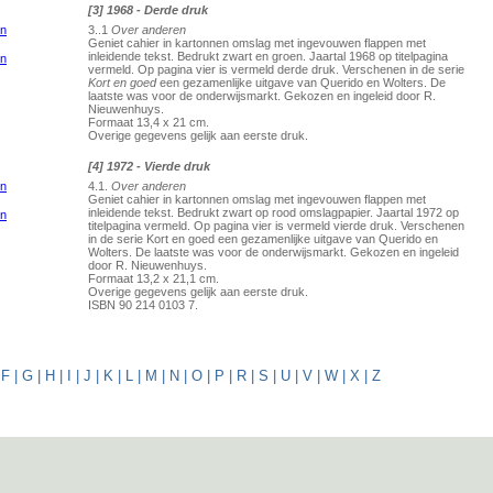
[3] 1968 - Derde druk
3..1
Over anderen
Geniet cahier in kartonnen omslag met ingevouwen flappen met
inleidende tekst. Bedrukt zwart en groen. Jaartal 1968 op titelpagina
vermeld. Op pagina vier is vermeld derde druk. Verschenen in de serie
Kort en goed
een gezamenlijke uitgave van Querido en Wolters. De
laatste was voor de onderwijsmarkt. Gekozen en ingeleid door R.
Nieuwenhuys.
Formaat 13,4 x 21 cm.
Overige gegevens gelijk aan eerste druk.
[4] 1972 - Vierde druk
4.1.
Over anderen
Geniet cahier in kartonnen omslag met ingevouwen flappen met
inleidende tekst. Bedrukt zwart op rood omslagpapier. Jaartal 1972 op
titelpagina vermeld. Op pagina vier is vermeld vierde druk. Verschenen
in de serie Kort en goed een gezamenlijke uitgave van Querido en
Wolters. De laatste was voor de onderwijsmarkt. Gekozen en ingeleid
door R. Nieuwenhuys.
Formaat 13,2 x 21,1 cm.
Overige gegevens gelijk aan eerste druk.
ISBN 90 214 0103 7.
|
F
|
G
|
H
|
I
|
J
|
K
|
L
|
M
|
N
|
O
|
P
|
R
|
S
|
U
|
V
|
W
|
X
|
Z