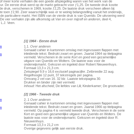
n of meer korte verhalen die een goede afspiegeling waren van het werk van de
eur. De eerste druk werd op de markt gebracht voor ƒ1,25. De tweede druk kostte
de druk, verschenen in 1969, kostte ƒ2,25. De laatste druk verscheen alleen bij
e toen ƒ2,90. Zeer waarschijnlijk was er te weinig belangstelling vanuit het onderwijs,
 de particuliere markt. Het ISBN van de vierde druk is van Querido. De uitvoering werd
e vier verhalen zijn alle afkomstig uit
Van en over mijzelf en anderen
, deel 4,
 L.J. Veen.
[1] 1964 - Eerste druk
1.1.
Over anderen
Genaaid cahier in kartonnen omslag met ingevouwen flappen met
inleidende tekst. Bedrukt zwart en groen. Jaartal 1964 op titelpagina
vermeld. Verschenen in de serie
Kort en goed
een gezamenlijke
uitgave van Querido en Wolters. De laatste was voor de
onderwijsmarkt. Gekozen en ingeleid door Robert Nieuwenhuys.
Formaat 13,3 x 21,3 cm.
Zetspiegel 9,9 x 16,6 exclusief paginacijfer. Zetbreedte 22 aug.
Regelhoogte 12 punt, 37 tekstregels per pagina.
Omvang 2 vel van 16. 32 blz. Laatste tekstpagina 30.
Drukker en binder zijn niet vermeld.
Inhoud
: Het afscheid; De liefdes van Lili; Kinderkamer; De grootvader.
[2] 1966 - Tweede druk
2..1
Over anderen
Genaaid cahier in kartonnen omslag met ingevouwen flappen met
inleidende tekst. Bedrukt zwart en groen. Jaartal 1966 op titelpagina
vermeld. Op pagina 4 is vermeld tweede druk. Verschenen in de serie
Kort en goed een gezamenlijke uitgave van Querido en Wolters. De
laatste was voor de onderwijsmarkt. Gekozen en ingeleid door R.
Nieuwenhuys.
Formaat 13,3 x 21,2 cm
Overige gegevens gelijk aan eerste druk.