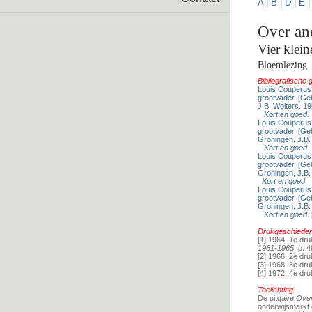
A
|
B
|
D
|
E
Over an
Vier klei
Bloemlezing
Bibliografische
Louis Couperus
grootvader. [Ge
J.B. Wolters. 19
Kort en goed.
Louis Couperus
grootvader. [Ge
Groningen, J.B. 
Kort en goed
Louis Couperus
grootvader. [Ge
Groningen, J.B. 
Kort en goed
Louis Couperus
grootvader. [Ge
Groningen, J.B. 
Kort en goed
.
Drukgeschiedeni
[1] 1964, 1e dr
1961-1965
, p. 4
[2] 1966, 2e dr
[3] 1968, 3e dr
[4] 1972, 4e dr
Toelichting
De uitgave
Over
onderwijsmarkt 