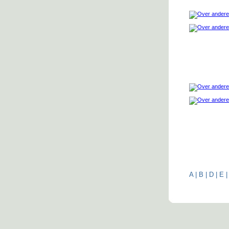
A
|
B
|
D
|
E