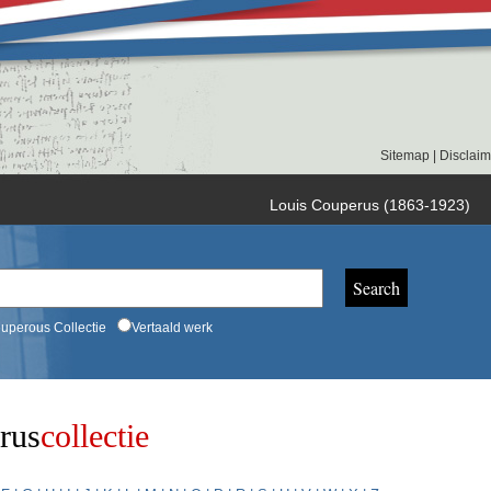
Sitemap
|
Disclaim
Louis Couperus (1863-1923)
uperous Collectie
Vertaald werk
rus
collectie