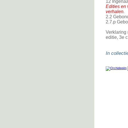
12 Ingenaai
Edities en 
verhalen
.
2.2 Gebond
2.7.p Gebo
Verklaring 
editie, 3e c
In collecti