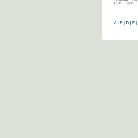
Duits, Engels, F
A
|
B
|
D
|
E