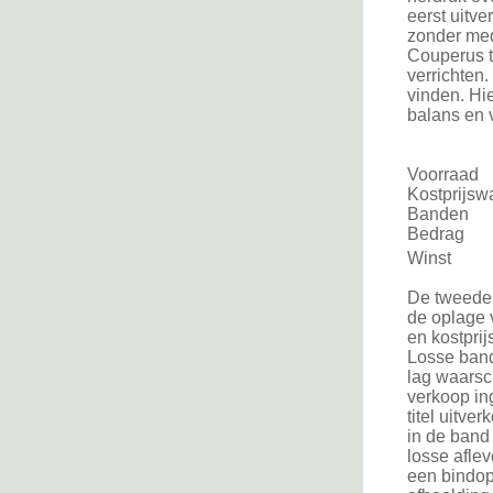
eerst uitv
zonder med
Couperus t
verrichten
vinden. Hi
balans en v
Voor
Kostpr
Ban
Bedrag
Winst
De tweede 
de oplage 
en kostprij
Losse band
lag waarsc
verkoop ing
titel uitver
in de band 
losse afle
een bindop