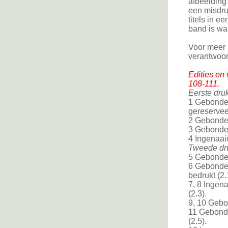
afbeelding
een misdru
titels in e
band is waa
Voor meer 
verantwoor
Edities en 
108-111.
Eerste dru
1 Gebonden
gereservee
2 Gebonden
3 Gebonden
4 Ingenaaid
Tweede dr
5 Gebonden
6 Gebonde
bedrukt (2.
7, 8 Ingen
(2.3).
9, 10 Gebo
11 Gebonde
(2.5).