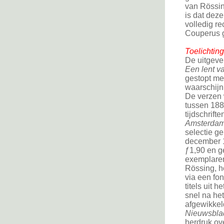
van Rössin
is dat dez
volledig re
Couperus g
Toelichting
De uitgeve
Een lent v
gestopt me
waarschijn
De verzen 
tussen 188
tijdschrifte
Amsterda
selectie g
december 1
ƒ1,90 en g
exemplaren
Rössing, he
via een fo
titels uit 
snel na het
afgewikkeld
Nieuwsbla
herdruk ov