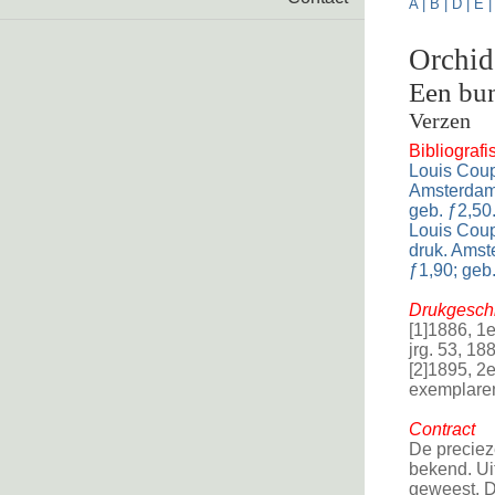
A
|
B
|
D
|
E
Orchid
Een bun
Verzen
Bibliograf
Louis Cou
Amsterdam, 
geb. ƒ2,50
Louis Coup
druk. Amste
ƒ1,90; geb.
Drukgeschi
[1]1886, 1
jrg. 53, 188
[2]1895, 2
exemplare
Contract
De preciez
bekend. Ui
geweest. D